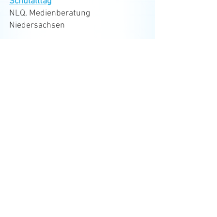
Schulalltag
NLQ, Medienberatung
Niedersachsen
​2025:
Game Check iRobot Factory
Podcast, Game Based Podcast, LFK -
Landesanstalt für Kommunikation
Baden-Württemberg, 31.10.2025
IMPRESSUM
DATENSCHUTZ
BARRIEREFREIHEIT
PRESSE