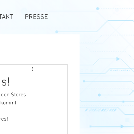
TAKT
PRESSE
s!
n den Stores 
ankommt. 
res! 