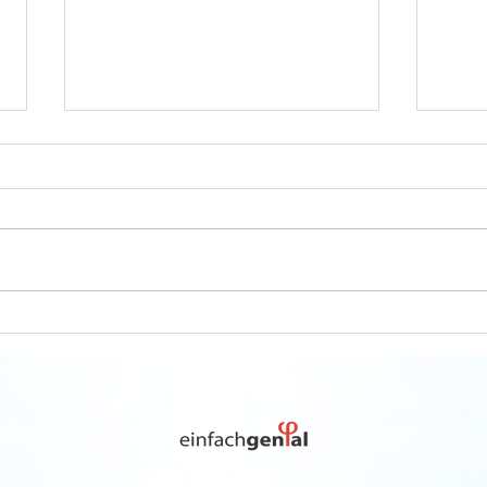
Besuch in der Roboterfabrik
Teac
und dem Roberta
Softw
RegioZentrum
Char
DATENSCHUTZ
BARRIEREFREIHEIT
PRE