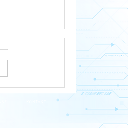
hers Smart Up der Sigma
are University aus
kiw, Ukraine
SSE
KONTAKT